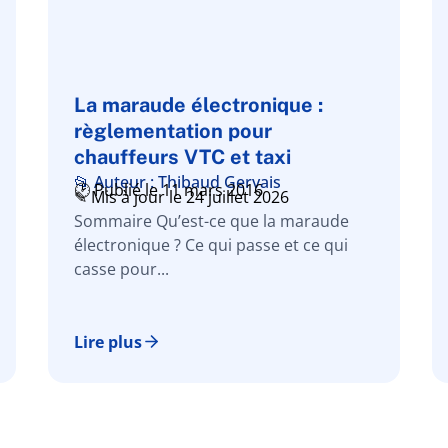
La maraude électronique :
règlementation pour
chauffeurs VTC et taxi
📂 Auteur : Thibaud Gervais
🕑 Publié le 11 mars 2016
✎ Mis à jour le 24 juillet 2026
Sommaire Qu’est-ce que la maraude
électronique ? Ce qui passe et ce qui
casse pour...
Lire plus