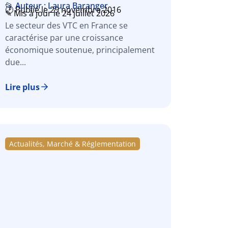
📂 Auteur : Laura Baranger
🕑 Publié le 29 novembre 2016
✎ Mis à jour le 24 juillet 2026
Le secteur des VTC en France se
caractérise par une croissance
économique soutenue, principalement
due...
Lire plus
Actualités, Marché & Réglementation