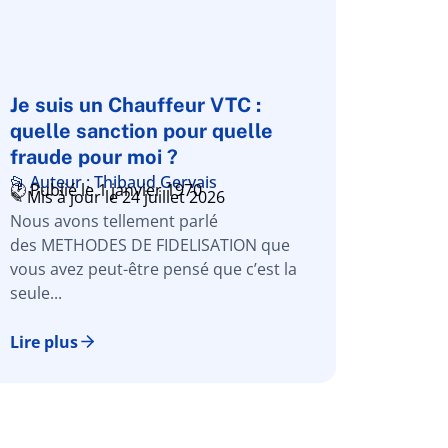
Je suis un Chauffeur VTC :
quelle sanction pour quelle
fraude pour moi ?
📂 Auteur : Thibaud Gervais
🕑 Publié le 1 janvier 1970
✎ Mis à jour le 24 juillet 2026
Nous avons tellement parlé
des METHODES DE FIDELISATION que
vous avez peut-être pensé que c’est la
seule...
Lire plus