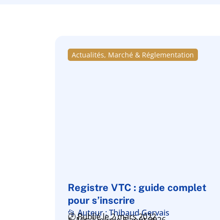
Actualités, Marché & Réglementation
Registre VTC : guide complet
pour s’inscrire
📂 Auteur : Thibaud Gervais
🕑 Publié le 2 mars 2022