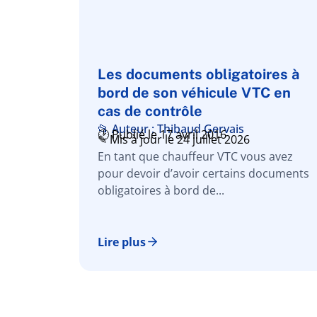
Les documents obligatoires à
bord de son véhicule VTC en
cas de contrôle
📂 Auteur : Thibaud Gervais
🕑 Publié le 17 avril 2016
✎ Mis à jour le 24 juillet 2026
En tant que chauffeur VTC vous avez
pour devoir d’avoir certains documents
obligatoires à bord de...
Lire plus