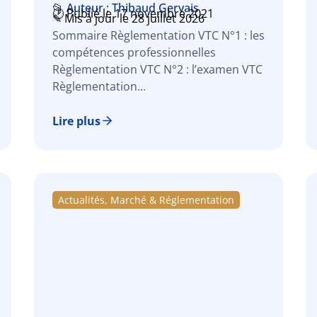
📂 Auteur : Thibaud Gervais
🕑 Publié le 17 novembre 2021
✎ Mis à jour le 28 juillet 2026
Sommaire Règlementation VTC N°1 : les
compétences professionnelles
Règlementation VTC N°2 : l’examen VTC
Règlementation...
Lire plus
Actualités, Marché & Réglementation