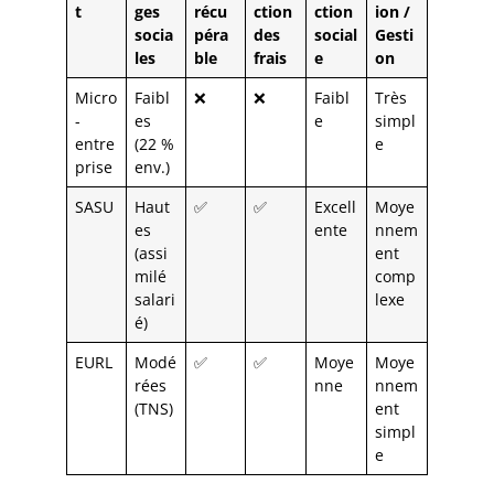
t
ges
récu
ction
ction
ion /
socia
péra
des
social
Gesti
les
ble
frais
e
on
Micro
Faibl
❌
❌
Faibl
Très
-
es
e
simpl
entre
(22 %
e
prise
env.)
SASU
Haut
✅
✅
Excell
Moye
es
ente
nnem
(assi
ent
milé
comp
salari
lexe
é)
EURL
Modé
✅
✅
Moye
Moye
rées
nne
nnem
(TNS)
ent
simpl
e