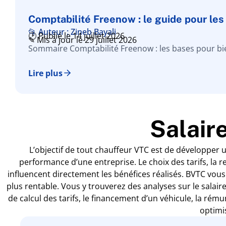
Comptabilité Freenow : le guide pour le
📂 Auteur : Zineb Bayali
🕑 Publié le 14 juillet 2026
✎ Mis à jour le 29 juillet 2026
Sommaire Comptabilité Freenow : les bases pour bi
Lire plus
Salaire
L’objectif de tout chauffeur VTC est de développer un
performance d’une entreprise. Le choix des tarifs, la r
influencent directement les bénéfices réalisés. BVTC vous
plus rentable. Vous y trouverez des analyses sur le salair
de calcul des tarifs, le financement d’un véhicule, la rém
optimi