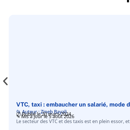
VTC, taxi : embaucher un salarié, mode 
📂 Auteur : Zineb Bayali
🕑 Publié le 20 mars 2024
✎ Mis à jour le 5 août 2026
Le secteur des VTC et des taxis est en plein essor, et il