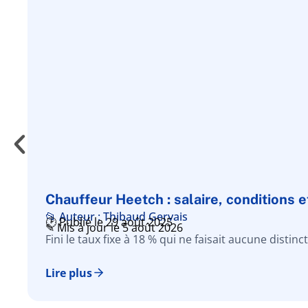
Chauffeur Heetch : salaire, conditions et
📂 Auteur : Thibaud Gervais
🕑 Publié le 29 août 2025
✎ Mis à jour le 5 août 2026
Fini le taux fixe à 18 % qui ne faisait aucune distin
Lire plus