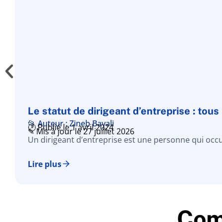
Le statut de dirigeant d’entreprise : tous
📂 Auteur : Zineb Bayali
🕑 Publié le 1 avril 2024
✎ Mis à jour le 27 juillet 2026
Un dirigeant d’entreprise est une personne qui occu
Lire plus
Comp