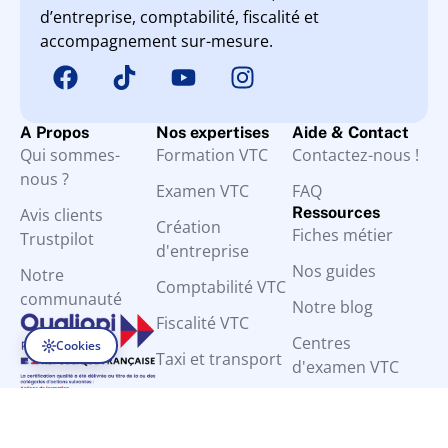
d’entreprise, comptabilité, fiscalité et
accompagnement sur-mesure.
A Propos
Nos expertises
Aide & Contact
Qui sommes-
Formation VTC
Contactez-nous !
nous ?
Examen VTC
FAQ
Ressources
Avis clients
Création
Fiches métier
Trustpilot
d'entreprise
Nos guides
Notre
Comptabilité VTC
communauté
Notre blog
Fiscalité VTC
Centres
Cookies
Taxi et transport
d'examen VTC
Mentions légales
CGV
RGPD
©2026
Règlement intérieur
Accessibilité PSH
BVTC