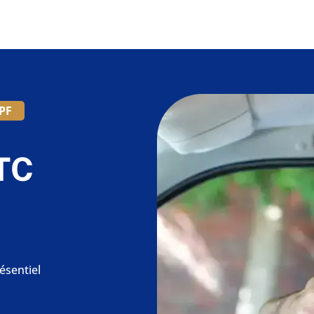
PF
TC
ésentiel