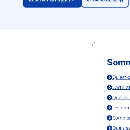
Somm
Qu’est-c
Carte V
Quelles 
Les dém
Combien
Quels so