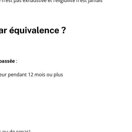
 n’est pas exhaustive et l’éligibilité n’est jamais
ar équivalence ?
 passée
:
teur pendant 12 mois ou plus
 ou de repas).