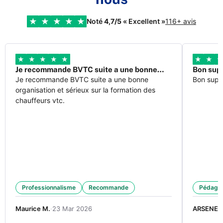
★
★
★
★
★
Noté
4,7/5
« Excellent »
116+ avis
★
★
★
★
★
★
★
Je recommande BVTC suite a une bonne…
Bon sup
Je recommande BVTC suite a une bonne
Bon supp
organisation et sérieux sur la formation des
chauffeurs vtc.
Professionnalisme
Recommande
Pédago
Maurice M.
·
23 Mar 2026
ARSENE T