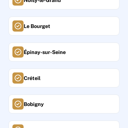
Noisy-le-Grand
Le Bourget
Épinay-sur-Seine
Créteil
Bobigny