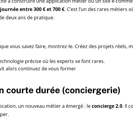
acité à construire une application métier ou un site e-com
 journée entre
300 € et 700 €
. C’est l’un des rares métiers 
de deux ans de pratique.
que vous savez faire, montrez-le. Créez des projets réels,
echnologie précise où les experts se font rares.
 vit alors continuez de vous former
n courte durée (conciergerie)
location, un nouveau métier a émergé : le
concierge 2.0
. Il
per.